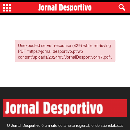
O Jornal Desportivo é um site de âmbito regional, onde são relatadas