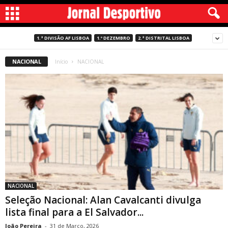
1.ª DIVISÃO AF LISBOA
1.º DEZEMBRO
2.ª DISTRITAL LISBOA
NACIONAL
Início
NACIONAL
NACIONAL
Seleção Nacional: Alan Cavalcanti divulga
lista final para a El Salvador...
João Pereira
-
31 de Março, 2026