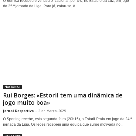
O Benfica recebeu e venceu o Nacional, por 3-0, no Estádio da Luz, em jogo
da 25.ª jornada da Liga. Para já, colou-se, à...
NACIONAL
Rui Borges: «Estoril tem uma dinâmica de
jogo muito boa»
Jornal Desportivo
-
2 de Março, 2025
O Sporting recebe, esta segunda-feira (20h15), o Estoril-Praia em jogo da 24.ª
jornada da Liga. Os leões recebem uma equipa que surge motivada no...