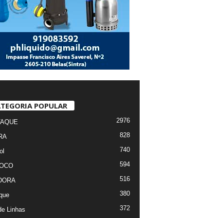
TEGORIA POPULAR
2976
TAQUE
828
RA
740
ol
594
FOCO
516
DORA
380
que
372
de Linhas