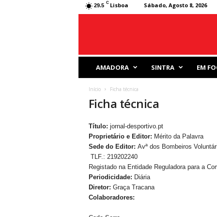
C
Lisboa
Sábado, Agosto 8, 2026
29.5
J
AMADORA
SINTRA
EM FO
o
r
Início
Ficha técnica
n
Ficha técnica
a
l
D
Título:
jornal-desportivo.pt
e
Proprietário e Editor:
Mérito da Palavra
s
Sede do Editor:
Avª dos Bombeiros Voluntár
p
TLF.: 219202240
o
Registado na Entidade Reguladora para a Co
r
Periodicidade:
Diária
t
Diretor:
Graça Tracana
i
Colaboradores:
v
o