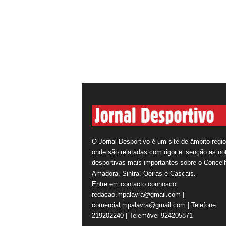
O Jornal Desportivo é um site de âmbito regio
onde são relatadas com rigor e isenção as not
desportivas mais importantes sobre o Concel
Amadora, Sintra, Oeiras e Cascais.
Entre em contacto connosco:
redacao.mpalavra@gmail.com |
comercial.mpalavra@gmail.com | Telefone
219202240 | Telemóvel 924205871