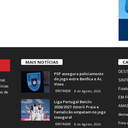
MAIS NOTÍCIAS
CA
DES
PSP assegura policiamento
do jogo entre Benfica e Ac.
nal,
SINT
Viseu
ícias
Futeb
DESTAQUE
8 de Agosto, 2026
ho de
EM 
Liga Portugal Betclic
AMA
2026/2027: Estoril-Praia e
Famalicão empatam no jogo
desta
inaugural
Fora 
DESTAQUE
8 de Agosto, 2026