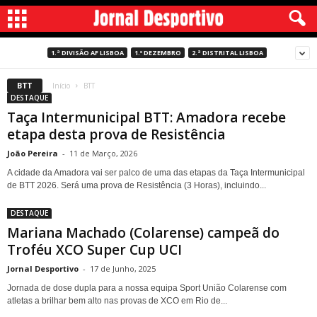
1.ª DIVISÃO AF LISBOA
1.º DEZEMBRO
2.ª DISTRITAL LISBOA
BTT
Início
BTT
DESTAQUE
Taça Intermunicipal BTT: Amadora recebe
etapa desta prova de Resistência
João Pereira
-
11 de Março, 2026
A cidade da Amadora vai ser palco de uma das etapas da Taça Intermunicipal
de BTT 2026. Será uma prova de Resistência (3 Horas), incluindo...
DESTAQUE
Mariana Machado (Colarense) campeã do
Troféu XCO Super Cup UCI
Jornal Desportivo
-
17 de Junho, 2025
Jornada de dose dupla para a nossa equipa Sport União Colarense com
atletas a brilhar bem alto nas provas de XCO em Rio de...