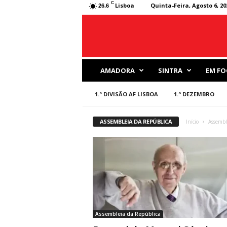
C
Lisboa
Quinta-Feira, Agosto 6, 20
26.6
J
AMADORA
SINTRA
EM FO
o
r
1.ª DIVISÃO AF LISBOA
1.º DEZEMBRO
n
a
l
ASSEMBLEIA DA REPÚBLICA
Início
Assembl
D
e
s
p
o
r
t
i
v
Assembleia da República
o