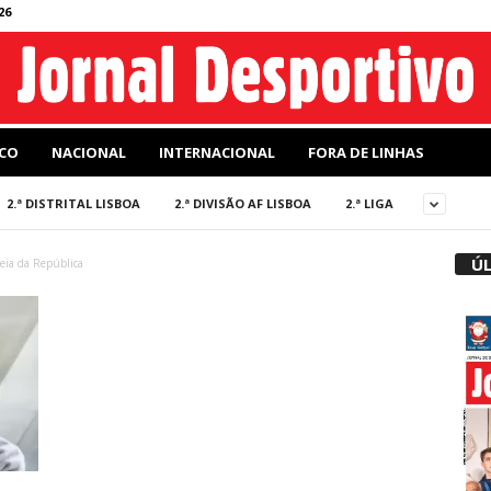
26
CO
NACIONAL
INTERNACIONAL
FORA DE LINHAS
2.ª DISTRITAL LISBOA
2.ª DIVISÃO AF LISBOA
2.ª LIGA
ÚL
eia da República