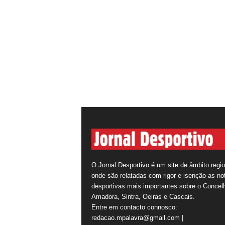
O Jornal Desportivo é um site de âmbito regio
onde são relatadas com rigor e isenção as not
desportivas mais importantes sobre o Concel
Amadora, Sintra, Oeiras e Cascais.
Entre em contacto connosco:
redacao.mpalavra@gmail.com |