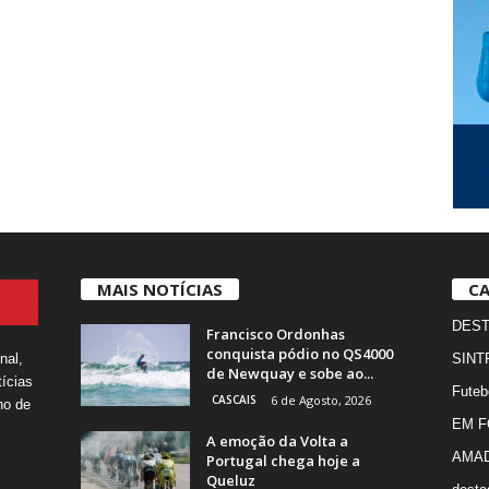
MAIS NOTÍCIAS
CA
DES
Francisco Ordonhas
conquista pódio no QS4000
nal,
SINT
de Newquay e sobe ao...
ícias
Futeb
CASCAIS
6 de Agosto, 2026
ho de
EM 
A emoção da Volta a
AMA
Portugal chega hoje a
Queluz