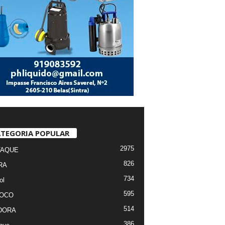
TEGORIA POPULAR
2975
TAQUE
826
RA
734
ol
595
FOCO
514
DORA
386