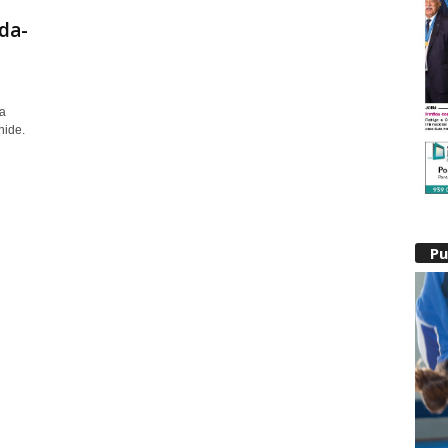
da-
a
nide.
P