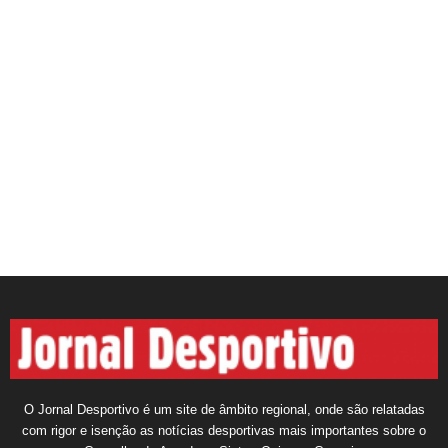
O Jornal Desportivo é um site de âmbito regional, onde são relatadas
com rigor e isenção as notícias desportivas mais importantes sobre o