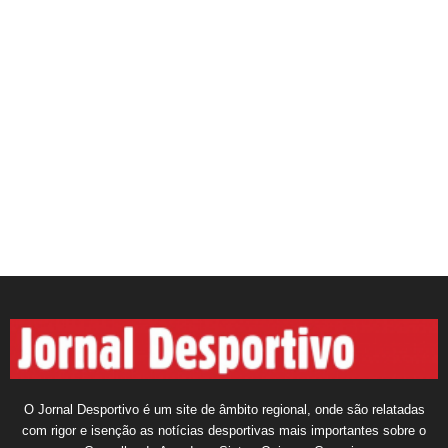
O Jornal Desportivo é um site de âmbito regional, onde são relatadas
com rigor e isenção as notícias desportivas mais importantes sobre o