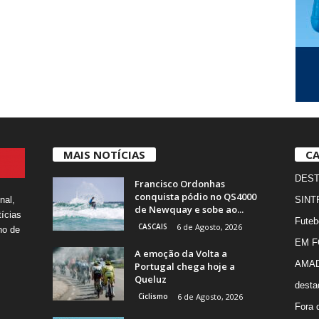
MAIS NOTÍCIAS
CA
DES
Francisco Ordonhas
conquista pódio no QS4000
nal,
SINT
de Newquay e sobe ao...
ícias
Futeb
CASCAIS
6 de Agosto, 2026
ho de
EM 
A emoção da Volta a
AMA
Portugal chega hoje a
Queluz
desta
Ciclismo
6 de Agosto, 2026
Fora 