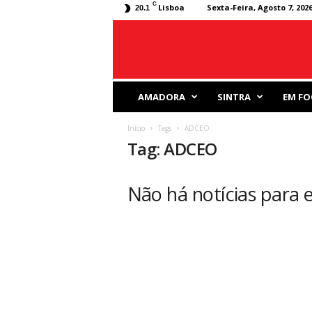
C
Lisboa
Sexta-Feira, Agosto 7, 202
20.1
J
AMADORA
SINTRA
EM FO
o
r
Início
Tags
ADCEO
n
Tag: ADCEO
a
l
D
Não há notícias para e
e
s
p
o
r
t
i
v
o