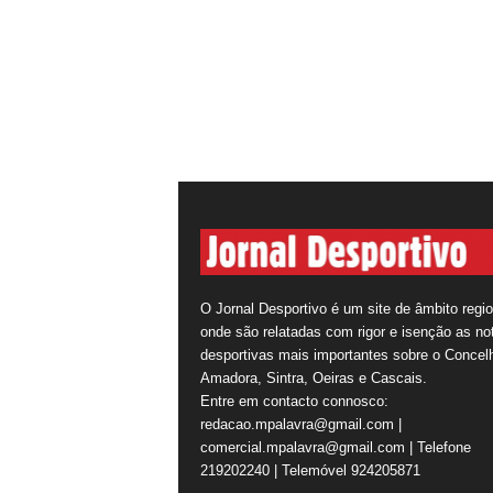
O Jornal Desportivo é um site de âmbito regio
onde são relatadas com rigor e isenção as not
desportivas mais importantes sobre o Concel
Amadora, Sintra, Oeiras e Cascais.
Entre em contacto connosco:
redacao.mpalavra@gmail.com |
comercial.mpalavra@gmail.com | Telefone
219202240 | Telemóvel 924205871