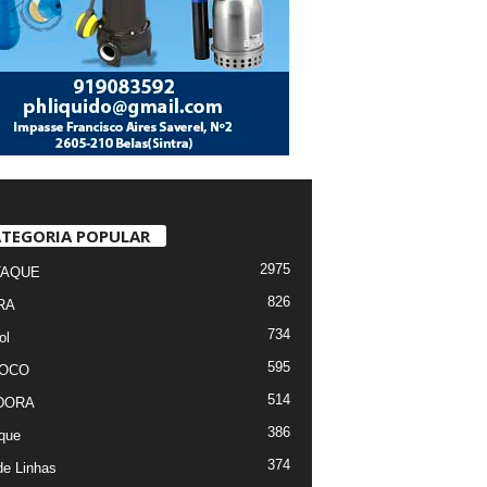
TEGORIA POPULAR
2975
TAQUE
826
RA
734
ol
595
FOCO
514
DORA
386
que
374
de Linhas