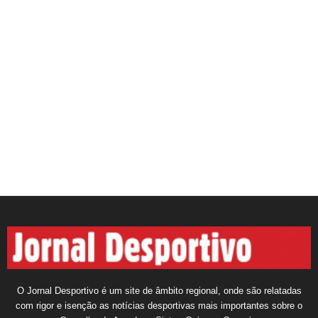
O Jornal Desportivo é um site de âmbito regional, onde são relatadas
com rigor e isenção as notícias desportivas mais importantes sobre o