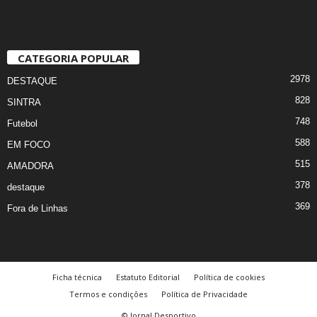
CATEGORIA POPULAR
2978
DESTAQUE
828
SINTRA
748
Futebol
588
EM FOCO
515
AMADORA
378
destaque
369
Fora de Linhas
Ficha técnica
Estatuto Editorial
Política de cookies
Termos e condições
Política de Privacidade
© Jornal Desportivo