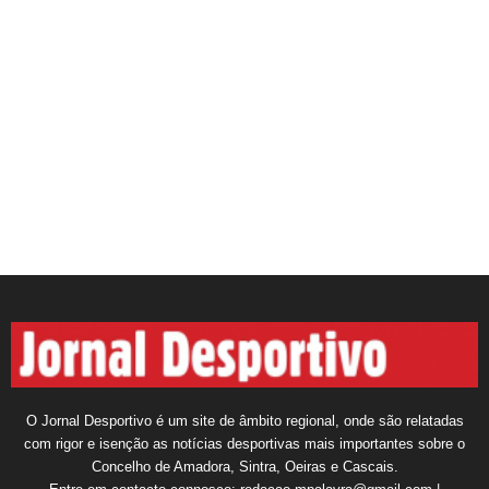
O Jornal Desportivo é um site de âmbito regional, onde são relatadas
com rigor e isenção as notícias desportivas mais importantes sobre o
Concelho de Amadora, Sintra, Oeiras e Cascais.