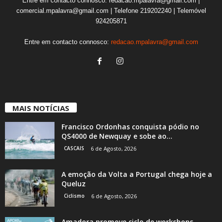
Entre em contacto connosco: redacao.mpalavra@gmail.com |
comercial.mpalavra@gmail.com | Telefone 219202240 | Telemóvel
924205871
Entre em contacto connosco:
redacao.mpalavra@gmail.com
MAIS NOTÍCIAS
Francisco Ordonhas conquista pódio no
QS4000 de Newquay e sobe ao...
CASCAIS
6 de Agosto, 2026
A emoção da Volta a Portugal chega hoje a
Queluz
Ciclismo
6 de Agosto, 2026
Amadora promove ciclo de workshops