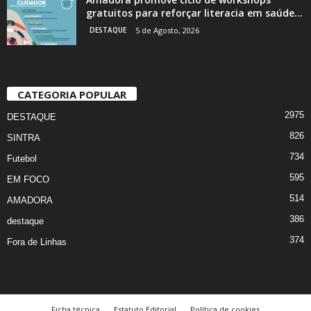
gratuitos para reforçar literacia em saúde...
DESTAQUE
5 de Agosto, 2026
CATEGORIA POPULAR
2975
DESTAQUE
826
SINTRA
734
Futebol
595
EM FOCO
514
AMADORA
386
destaque
374
Fora de Linhas
Ficha técnica
Estatuto Editorial
Política de cookies