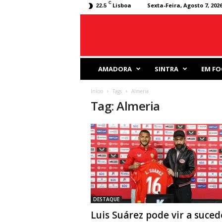
C
Lisboa
Sexta-Feira, Agosto 7, 202
22.5
J
AMADORA
SINTRA
EM FO
o
r
Início
Tags
Almeria
n
Tag: Almeria
a
l
D
e
s
p
o
r
t
i
DESTAQUE
v
Luis Suárez pode vir a suced
o