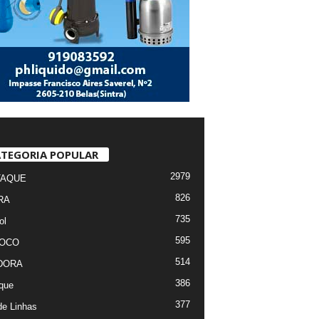
TEGORIA POPULAR
2979
TAQUE
826
RA
735
ol
595
FOCO
514
DORA
386
que
377
de Linhas