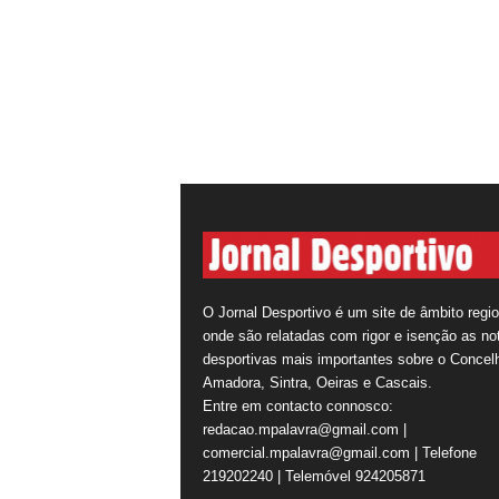
O Jornal Desportivo é um site de âmbito regio
onde são relatadas com rigor e isenção as not
desportivas mais importantes sobre o Concel
Amadora, Sintra, Oeiras e Cascais.
Entre em contacto connosco:
redacao.mpalavra@gmail.com |
comercial.mpalavra@gmail.com | Telefone
219202240 | Telemóvel 924205871