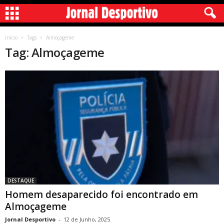
Início
Tags
Almoçageme
Tag: Almoçageme
DESTAQUE
Homem desaparecido foi encontrado em
Almoçageme
Jornal Desportivo
-
12 de Junho, 2025