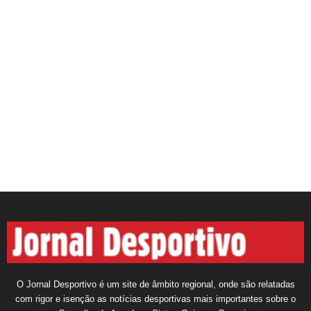
O Jornal Desportivo é um site de âmbito regional, onde são relatadas
com rigor e isenção as notícias desportivas mais importantes sobre o