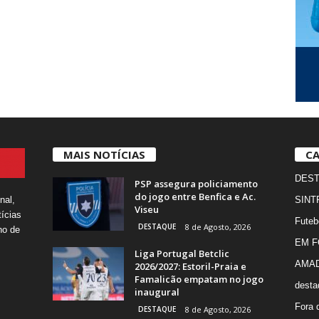
MAIS NOTÍCIAS
CA
DES
PSP assegura policiamento
do jogo entre Benfica e Ac.
nal,
SINT
Viseu
ícias
Futeb
DESTAQUE
8 de Agosto, 2026
ho de
EM 
Liga Portugal Betclic
AMA
2026/2027: Estoril-Praia e
Famalicão empatam no jogo
desta
inaugural
Fora 
DESTAQUE
8 de Agosto, 2026