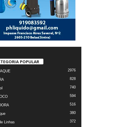
TEGORIA POPULAR
2976
TAQUE
828
RA
740
ol
594
FOCO
516
DORA
380
que
372
de Linhas