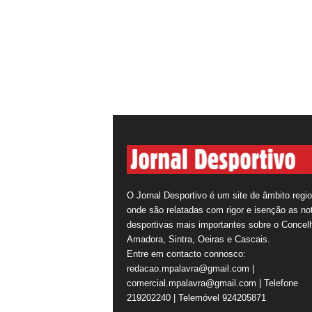
O Jornal Desportivo é um site de âmbito regio
onde são relatadas com rigor e isenção as not
desportivas mais importantes sobre o Concel
Amadora, Sintra, Oeiras e Cascais.
Entre em contacto connosco:
redacao.mpalavra@gmail.com |
comercial.mpalavra@gmail.com | Telefone
219202240 | Telemóvel 924205871