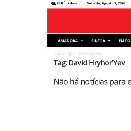
C
Lisboa
Sábado, Agosto 8, 2026
29.6
J
AMADORA
SINTRA
EM FO
o
r
Início
Tags
David Hryhor’Yev
n
Tag: David Hryhor’Yev
a
l
D
Não há notícias para e
e
s
p
o
r
t
i
v
o