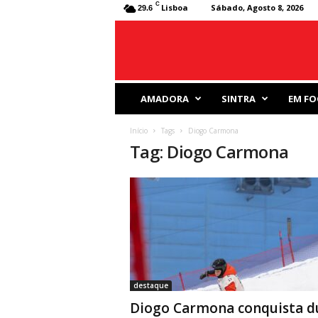
C
Lisboa
Sábado, Agosto 8, 2026
29.6
J
AMADORA
SINTRA
EM FO
o
r
Início
Tags
Diogo Carmona
n
Tag: Diogo Carmona
a
l
D
e
s
p
o
r
t
i
destaque
v
Diogo Carmona conquista d
o