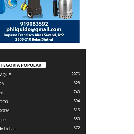
TEGORIA POPULAR
2976
TAQUE
828
RA
740
ol
594
FOCO
516
DORA
380
que
372
de Linhas