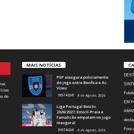
MAIS NOTÍCIAS
CA
DES
PSP assegura policiamento
do jogo entre Benfica e Ac.
nal,
SINT
Viseu
ícias
Futeb
DESTAQUE
8 de Agosto, 2026
ho de
EM 
Liga Portugal Betclic
AMA
2026/2027: Estoril-Praia e
Famalicão empatam no jogo
desta
inaugural
Fora 
DESTAQUE
8 de Agosto, 2026