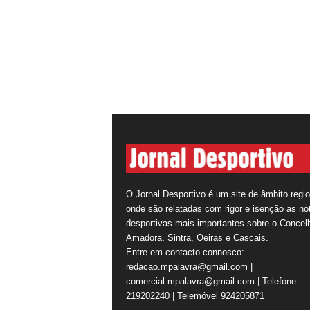
O Jornal Desportivo é um site de âmbito regio
onde são relatadas com rigor e isenção as not
desportivas mais importantes sobre o Concel
Amadora, Sintra, Oeiras e Cascais.
Entre em contacto connosco:
redacao.mpalavra@gmail.com |
comercial.mpalavra@gmail.com | Telefone
219202240 | Telemóvel 924205871