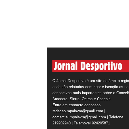
O Jornal Desportivo é um site de âmbito regio
onde são relatadas com rigor e isenção as not
desportivas mais importantes sobre o Concel
Amadora, Sintra, Oeiras e Cascais.
Entre em contacto connosco:
redacao.mpalavra@gmail.com |
comercial.mpalavra@gmail.com | Telefone
219202240 | Telemóvel 924205871