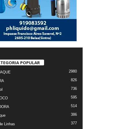
TEGORIA POPULAR
2980
TAQUE
826
RA
736
ol
595
FOCO
514
DORA
386
que
377
de Linhas