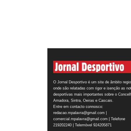
O Jornal Desportivo é um site de âmbito regio
onde são relatadas com rigor e isenção as not
desportivas mais importantes sobre o Concel
Amadora, Sintra, Oeiras e Cascais.
Entre em contacto connosco:
redacao.mpalavra@gmail.com |
comercial.mpalavra@gmail.com | Telefone
219202240 | Telemóvel 924205871