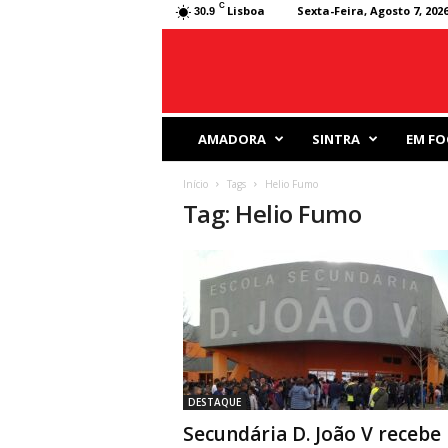
C
Lisboa
Sexta-Feira, Agosto 7, 202
30.9
J
AMADORA
SINTRA
EM FO
o
r
Início
Tags
Helio Fumo
n
Tag: Helio Fumo
a
l
D
e
s
p
o
r
t
i
DESTAQUE
v
Secundária D. João V recebe
o