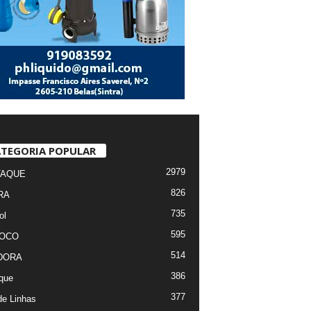
TEGORIA POPULAR
2979
TAQUE
826
RA
735
ol
595
FOCO
514
DORA
386
que
377
de Linhas