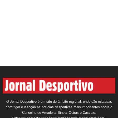
O Jornal Desportivo é um site de âmbito regional, onde são relatadas
com rigor e isenção as notícias desportivas mais importantes sobre o
Concelho de Amadora, Sintra, Oeiras e Cascais.