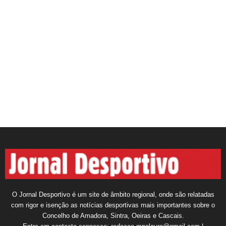
O Jornal Desportivo é um site de âmbito regional, onde são relatadas
com rigor e isenção as notícias desportivas mais importantes sobre o
Concelho de Amadora, Sintra, Oeiras e Cascais.