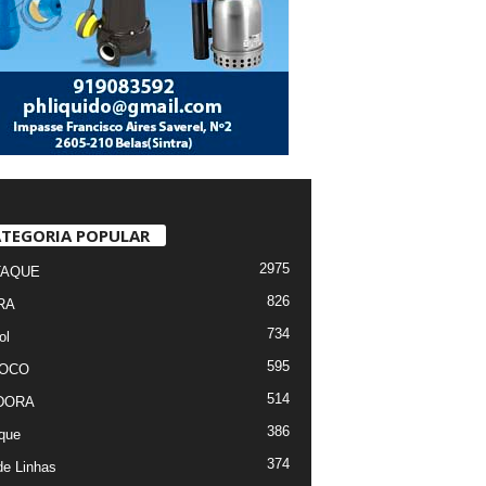
TEGORIA POPULAR
2975
TAQUE
826
RA
734
ol
595
FOCO
514
DORA
386
que
374
de Linhas