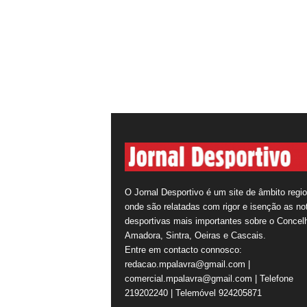
O Jornal Desportivo é um site de âmbito regio
onde são relatadas com rigor e isenção as not
desportivas mais importantes sobre o Concel
Amadora, Sintra, Oeiras e Cascais.
Entre em contacto connosco:
redacao.mpalavra@gmail.com |
comercial.mpalavra@gmail.com | Telefone
219202240 | Telemóvel 924205871