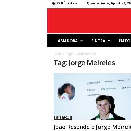
C
Lisboa
Quinta-Feira, Agosto 6, 20
29.6
J
AMADORA
SINTRA
EM FO
o
r
Início
Tags
Jorge Meireles
n
Tag: Jorge Meireles
a
l
D
e
s
p
o
r
t
i
DESTAQUE
v
João Resende e Jorge Meirel
o