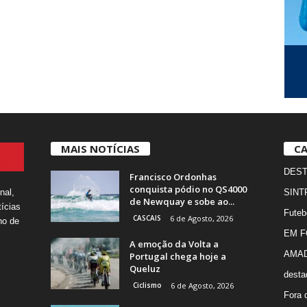
MAIS NOTÍCIAS
CA
DES
Francisco Ordonhas
conquista pódio no QS4000
nal,
SINT
de Newquay e sobe ao...
ícias
Futeb
CASCAIS
6 de Agosto, 2026
ho de
EM 
A emoção da Volta a
AMA
Portugal chega hoje a
Queluz
desta
Ciclismo
6 de Agosto, 2026
Fora 