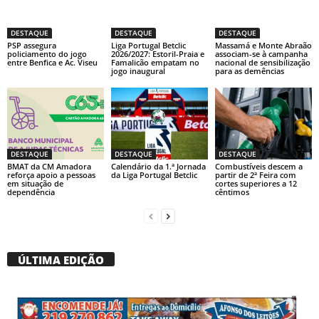
DESTAQUE
DESTAQUE
DESTAQUE
PSP assegura
Liga Portugal Betclic
Massamá e Monte Abraão
policiamento do jogo
2026/2027: Estoril-Praia e
associam-se à campanha
entre Benfica e Ac. Viseu
Famalicão empatam no
nacional de sensibilização
jogo inaugural
para as demências
DESTAQUE
DESTAQUE
DESTAQUE
BMAT da CM Amadora
Calendário da 1.ª Jornada
Combustíveis descem a
reforça apoio a pessoas
da Liga Portugal Betclic
partir de 2ª Feira com
em situação de
cortes superiores a 12
dependência
cêntimos
ÚLTIMA EDIÇÃO