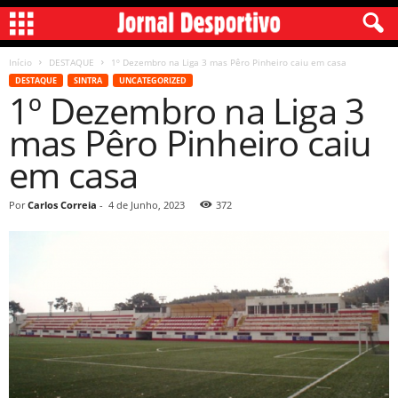
Início
DESTAQUE
1º Dezembro na Liga 3 mas Pêro Pinheiro caiu em casa
DESTAQUE
SINTRA
UNCATEGORIZED
1º Dezembro na Liga 3
mas Pêro Pinheiro caiu
em casa
Por
Carlos Correia
-
4 de Junho, 2023
372