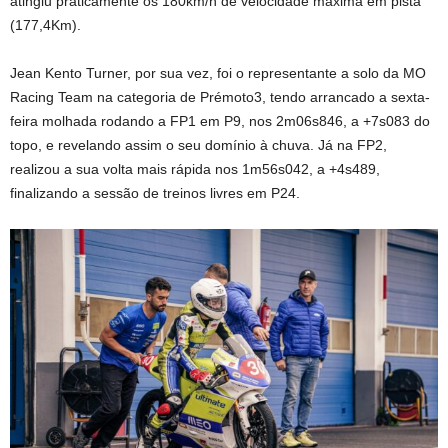
atingiu praticamente os 180km/h de velocidade máxima em pista
(177,4Km).
Jean Kento Turner, por sua vez, foi o representante a solo da MO
Racing Team na categoria de Prémoto3, tendo arrancado a sexta-
feira molhada rodando a FP1 em P9, nos 2m06s846, a +7s083 do
topo, e revelando assim o seu domínio à chuva. Já na FP2,
realizou a sua volta mais rápida nos 1m56s042, a +4s489,
finalizando a sessão de treinos livres em P24.