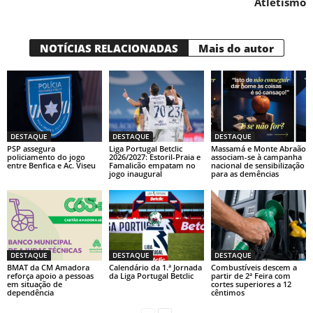
Atletismo
NOTÍCIAS RELACIONADAS
Mais do autor
DESTAQUE
DESTAQUE
DESTAQUE
PSP assegura
Liga Portugal Betclic
Massamá e Monte Abraão
policiamento do jogo
2026/2027: Estoril-Praia e
associam-se à campanha
entre Benfica e Ac. Viseu
Famalicão empatam no
nacional de sensibilização
jogo inaugural
para as demências
DESTAQUE
DESTAQUE
DESTAQUE
BMAT da CM Amadora
Calendário da 1.ª Jornada
Combustíveis descem a
reforça apoio a pessoas
da Liga Portugal Betclic
partir de 2ª Feira com
em situação de
cortes superiores a 12
dependência
cêntimos