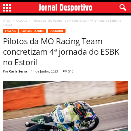
Início
CASCAIS
Pilotos da MO Racing Team concretizam 4ª jornada do ESBK no
Estoril
CASCAIS
CASCAIS, ESTORIL
DESTAQUE
Pilotos da MO Racing Team
concretizam 4ª jornada do ESBK
no Estoril
Por
Carla Serra
-
14 de Junho, 2023
513