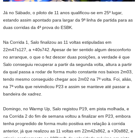
Já no Sábado, o piloto de 11 anos qualificou-se em 25º lugar,
estando assim apontado para largar da 9ª linha de partida para as
duas corridas da 4ª prova do ESBK.
Na Corrida 1, Salo finalizou as 11 voltas estipuladas em
22m47s127, a +40s742. Apesar de ter sentido algum desconforto
no arranque, o que o fez descer duas posições, a verdade é que
Salo conseguiu recuperar a partir da segunda volta, altura a partir
da qual passa a rodar de forma muito constante nos baixos 2m03,
tendo mesmo conseguido chegar aos 2m02 na 7ª volta. Foi, aliás,
na 7ª volta que reivindicou P23 e assim se manteve até passar a
bandeira de xadrez.
Domingo, no Warmp Up, Salo registou P19, em pista molhada, e
na Corrida 2 do fim de semana voltou a finalizar em P23, embora
tenha progredido de forma muito positiva em relação à corrida
anterior, já que realizou as 11 voltas em 22m42s862, a +30s882, e