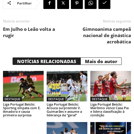
Partilhar
Notícia anterior
Notícia seguinte
Em Julho o Leão volta a
Gimnoanima campeã
rugir
nacional de ginástica
acrobática
NOTÍCIAS RELACIONADAS
Mais do autor
DESTAQUE
DESTAQUE
DESTAQUE
Liga Portugal Betclic:
Liga Portugal Betclic:
Liga Portugal Betclic:
Sporting empata com E.
Arouca surpreende V.
Marítimo vence Casa Pia
Amadora e causa
Guimarães e assume a
e lidera classificação à
primeira surpresa
liderança da “geral”
condição