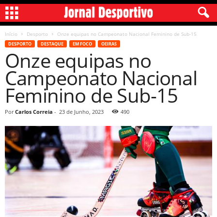
Início
Desporto
Onze equipas no Campeonato Nacional Feminino de Sub-15
DESPORTO
DESTAQUE
EM FOCO
OEIRAS
Onze equipas no
Campeonato Nacional
Feminino de Sub-15
Por
Carlos Correia
-
23 de Junho, 2023
490