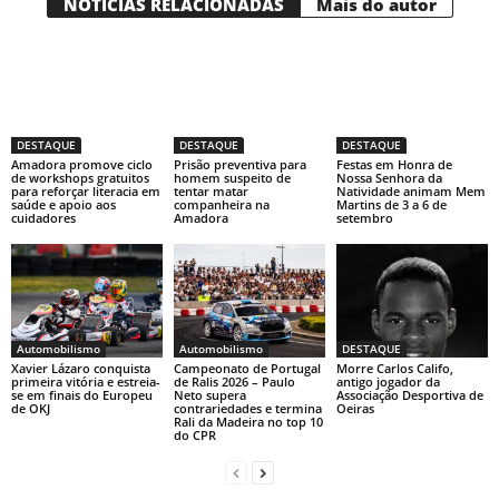
NOTÍCIAS RELACIONADAS
Mais do autor
DESTAQUE
DESTAQUE
DESTAQUE
Amadora promove ciclo
Prisão preventiva para
Festas em Honra de
de workshops gratuitos
homem suspeito de
Nossa Senhora da
para reforçar literacia em
tentar matar
Natividade animam Mem
saúde e apoio aos
companheira na
Martins de 3 a 6 de
cuidadores
Amadora
setembro
Automobilismo
Automobilismo
DESTAQUE
Xavier Lázaro conquista
Campeonato de Portugal
Morre Carlos Califo,
primeira vitória e estreia-
de Ralis 2026 – Paulo
antigo jogador da
se em finais do Europeu
Neto supera
Associação Desportiva de
de OKJ
contrariedades e termina
Oeiras
Rali da Madeira no top 10
do CPR