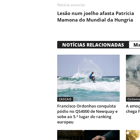
Notícia anterior
Lesão num joelho afasta Patrícia
Mamona do Mundial da Hungria
NOTÍCIAS RELACIONADAS
Ma
CASCAIS
Ciclism
Francisco Ordonhas conquista
A emoç
pódio no QS4000 de Newquay e
chega h
sobe ao 5.º lugar do ranking
europeu