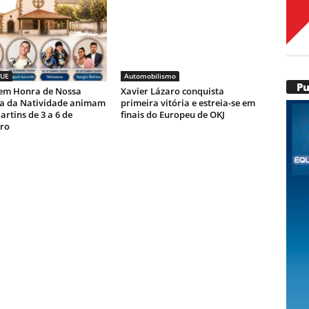
UE
Automobilismo
P
 em Honra de Nossa
Xavier Lázaro conquista
a da Natividade animam
primeira vitória e estreia-se em
rtins de 3 a 6 de
finais do Europeu de OKJ
ro