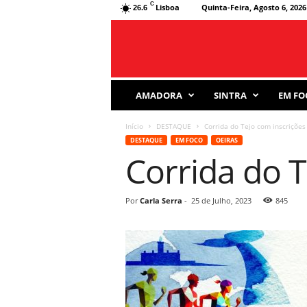
C
Lisboa
Quinta-Feira, Agosto 6, 2026
26.6
J
AMADORA
SINTRA
EM FO
o
r
Início
DESTAQUE
Corrida do Tejo com inscrições
n
DESTAQUE
EM FOCO
OEIRAS
a
Corrida do T
l
D
e
s
Por
Carla Serra
-
25 de Julho, 2023
845
p
o
r
t
i
v
o