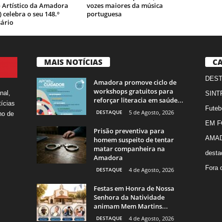
o Artístico da Amadora
vozes maiores da música
 celebra o seu 148.º
portuguesa
sário
MAIS NOTÍCIAS
CA
DES
Amadora promove ciclo de
workshops gratuitos para
nal,
SINT
reforçar literacia em saúde...
ícias
Futeb
DESTAQUE
5 de Agosto, 2026
ho de
EM 
Prisão preventiva para
AMA
homem suspeito de tentar
matar companheira na
desta
Amadora
Fora 
DESTAQUE
4 de Agosto, 2026
Festas em Honra de Nossa
Senhora da Natividade
animam Mem Martins...
DESTAQUE
4 de Agosto, 2026