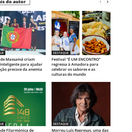
is do autor
UE
DESTAQUE
 de Massamá criam
Festival “É UM ENCONTRO”
inteligente para ajudar
regressa à Amadora para
eção precoce da anemia
celebrar os sabores e as
culturas do mundo
UE
DESTAQUE
ade Filarmónica de
Morreu Luís Represas, uma das