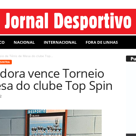
CO
NACIONAL
INTERNACIONAL
FORA DE LINHAS
io de Ténis de Mesa do clube Top...
P
SINTRA
adora vence Torneio
sa do clube Top Spin
2