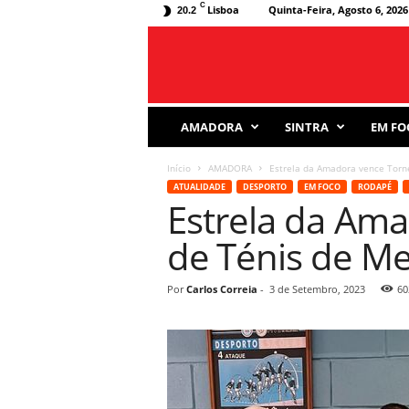
C
Lisboa
Quinta-Feira, Agosto 6, 2026
20.2
J
AMADORA
SINTRA
EM FO
o
r
Início
AMADORA
Estrela da Amadora vence Torne
n
ATUALIDADE
DESPORTO
EM FOCO
RODAPÉ
a
Estrela da Am
l
D
de Ténis de Me
e
s
p
Por
Carlos Correia
-
3 de Setembro, 2023
60
o
r
t
i
v
o