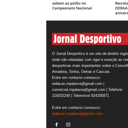
sobem ao pódio no
Recrei
Campeonato Nacional
(SFRAA)
aniver
O Jornal Desportivo é um site de âmbito regio
onde são relatadas com rigor e isenção as not
desportivas mais importantes sobre o Concel
Amadora, Sintra, Oeiras e Cascais.
Entre em contacto connosco:
redacao.mpalavra@gmail.com |
comercial.mpalavra@gmail.com | Telefone
219202240 | Telemóvel 924205871
Entre em contacto connosco:
redacao.mpalavra@gmail.com