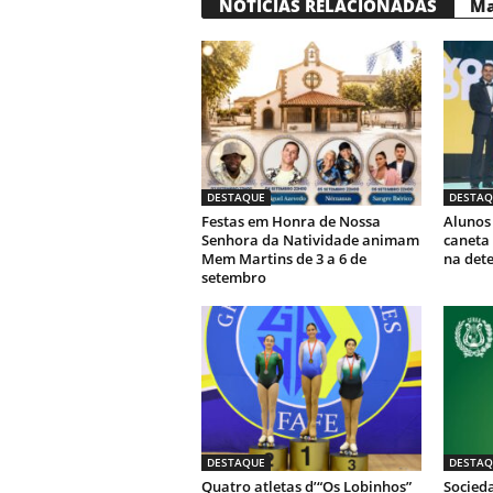
NOTÍCIAS RELACIONADAS
Ma
DESTAQUE
DESTAQ
Festas em Honra de Nossa
Alunos
Senhora da Natividade animam
caneta 
Mem Martins de 3 a 6 de
na det
setembro
DESTAQUE
DESTAQ
Quatro atletas d’“Os Lobinhos”
Socied