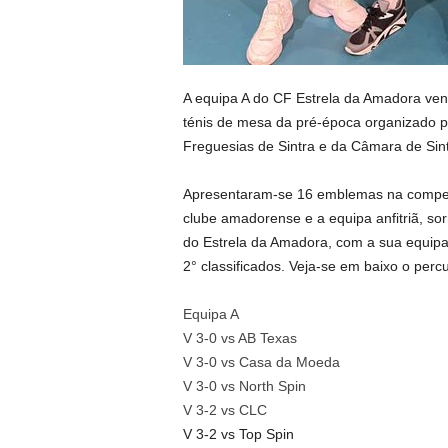
A equipa A do CF Estrela da Amadora vence
ténis de mesa da pré-época organizado p
Freguesias de Sintra e da Câmara de Sint
Apresentaram-se 16 emblemas na competiçã
clube amadorense e a equipa anfitriã, sorr
do Estrela da Amadora, com a sua equipa 
2° classificados. Veja-se em baixo o per
Equipa A
V 3-0 vs AB Texas
V 3-0 vs Casa da Moeda
V 3-0 vs North Spin
V 3-2 vs CLC
V 3-2 vs Top Spin