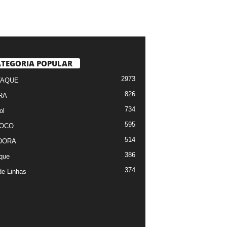
TEGORIA POPULAR
2973
TAQUE
826
RA
734
ol
595
FOCO
514
DORA
386
que
374
de Linhas