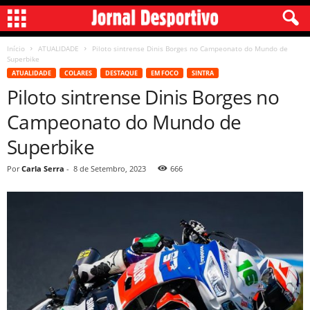
Início
ATUALIDADE
Piloto sintrense Dinis Borges no Campeonato do Mundo de
Superbike
ATUALIDADE
COLARES
DESTAQUE
EM FOCO
SINTRA
Piloto sintrense Dinis Borges no
Campeonato do Mundo de
Superbike
Por
Carla Serra
-
8 de Setembro, 2023
666