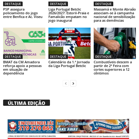
DESTAQUE
DESTAQUE
DESTAQUE
PSP assegura
Liga Portugal Betclic
Massamá e Monte Abraão
policiamento do jogo
2026/2027: Estoril-Praia e
associam-se à campanha
entre Benfica e Ac. Viseu
Famalicão empatam no
nacional de sensibilização
jogo inaugural
para as demências
DESTAQUE
DESTAQUE
DESTAQUE
BMAT da CM Amadora
Calendário da 1.ª Jornada
Combustíveis descem a
reforça apoio a pessoas
da Liga Portugal Betclic
partir de 2ª Feira com
em situação de
cortes superiores a 12
dependência
cêntimos
ÚLTIMA EDIÇÃO