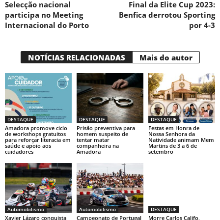
Selecção nacional
Final da Elite Cup 2023:
participa no Meeting
Benfica derrotou Sporting
Internacional do Porto
por 4-3
NOTÍCIAS RELACIONADAS
Mais do autor
DESTAQUE
DESTAQUE
DESTAQUE
Amadora promove ciclo
Prisão preventiva para
Festas em Honra de
de workshops gratuitos
homem suspeito de
Nossa Senhora da
para reforçar literacia em
tentar matar
Natividade animam Mem
saúde e apoio aos
companheira na
Martins de 3 a 6 de
cuidadores
Amadora
setembro
Automobilismo
Automobilismo
DESTAQUE
Xavier Lázaro conquista
Campeonato de Portugal
Morre Carlos Califo,