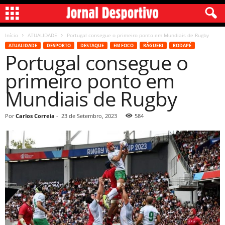
Início
ATUALIDADE
Portugal consegue o primeiro ponto em Mundiais de Rugby
ATUALIDADE
DESPORTO
DESTAQUE
EM FOCO
RÂGUEBI
RODAPÉ
Portugal consegue o
primeiro ponto em
Mundiais de Rugby
Por
Carlos Correia
-
23 de Setembro, 2023
584