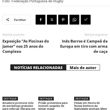
Foto: Federação Portuguesa de Rugby
Partilhar
Notícia anterior
Notícia seguinte
Exposição “As Piscinas do
Inês Barros é Campeã da
Jamor” nos 25 anos do
Europa em tiro com arma
Complexo
de caça
NOTÍCIAS RELACIONADAS
Mais do autor
DESTAQUE
DESTAQUE
DESTAQUE
Amadora promove ciclo
Prisão preventiva para
Festas em Honra de
de workshops gratuitos
homem suspeito de
Nossa Senhora da
para reforçar literacia em
tentar matar
Natividade animam Mem