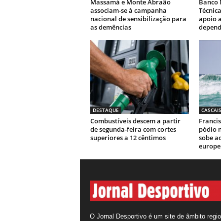
Massamá e Monte Abraão
Banco 
associam-se à campanha
Técnic
nacional de sensibilização para
apoio a
as demências
depend
DESTAQUE
CASCAI
Combustíveis descem a partir
Franci
de segunda-feira com cortes
pódio 
superiores a 12 cêntimos
sobe ao
europe
O Jornal Desportivo é um site de âmbito regio