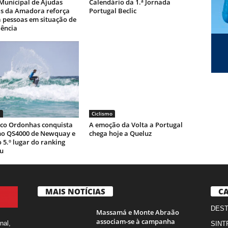
Municipal de Ajudas
Calendário da 1.ª Jornada
as da Amadora reforça
Portugal Beclic
 pessoas em situação de
ência
S
Ciclismo
sco Ordonhas conquista
A emoção da Volta a Portugal
no QS4000 de Newquay e
chega hoje a Queluz
 5.º lugar do ranking
u
MAIS NOTÍCIAS
CA
DES
Massamá e Monte Abraão
associam-se à campanha
nal,
SINT