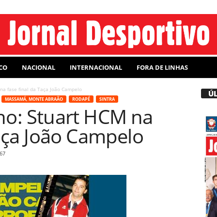
CO
NACIONAL
INTERNACIONAL
FORA DE LINHAS
na fase final da Taça João Campelo
Ú
MASSAMÁ, MONTE ABRAÃO
RODAPÉ
SINTRA
no: Stuart HCM na
Taça João Campelo
67