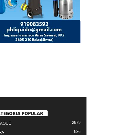
TEGORIA POPULAR
2979
TAQUE
826
RA