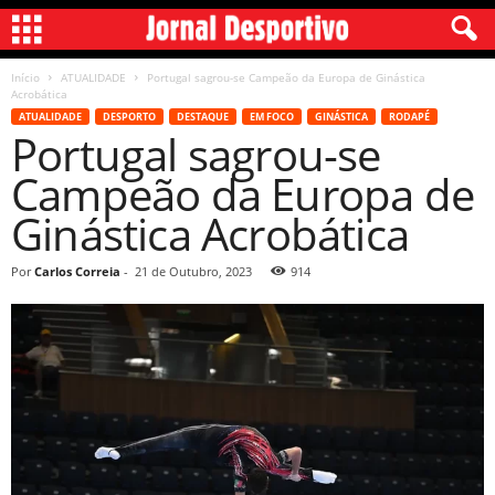
Início
ATUALIDADE
Portugal sagrou-se Campeão da Europa de Ginástica
Acrobática
ATUALIDADE
DESPORTO
DESTAQUE
EM FOCO
GINÁSTICA
RODAPÉ
Portugal sagrou-se
Campeão da Europa de
Ginástica Acrobática
Por
Carlos Correia
-
21 de Outubro, 2023
914