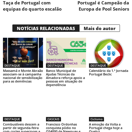
Taça de Portugal com
Portugal é Campeão da
equipas do quarto escalão
Europa de Pool Seniors
NOTÍCIAS RELACIONADAS
Mais do autor
DESTAQUE
DESTAQUE
DESTAQUE
Massamá e Monte Abraão
Banco Municipal de
Calendário da 1.ª Jornada
associam-se à campanha
Ajudas Técnicas da
Portugal Beclic
nacional de sensibilização
Amadora reforça apoio a
para as demências
pessoas em situação de
dependência
DESTAQUE
CASCAIS
Ciclismo
Combustíveis descem a
Francisco Ordonhas
A emoção da Volta a
partir de segunda-feira
conquista pódio no
Portugal chega hoje a
com cortes superiores a
QS4000 de Newquay e
Queluz