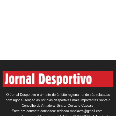
O Jornal Desportivo é um site de âmbito regional, onde são relatadas
com rigor e isenção as notícias desportivas mais importantes sobre o
Concelho de Amadora, Sintra, Oeiras e Cascais.
Entre em contacto connosco: redacao.mpalavra@gmail.com |