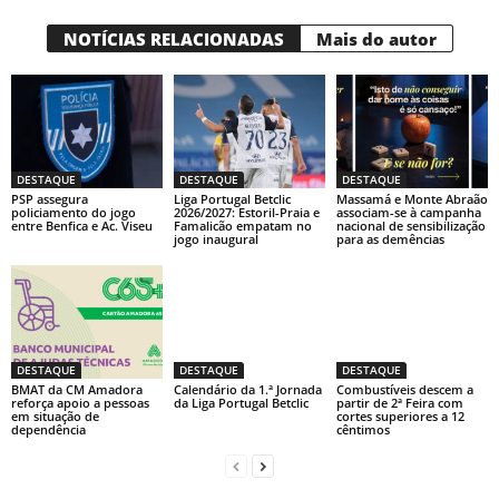
NOTÍCIAS RELACIONADAS
Mais do autor
DESTAQUE
DESTAQUE
DESTAQUE
PSP assegura
Liga Portugal Betclic
Massamá e Monte Abraão
policiamento do jogo
2026/2027: Estoril-Praia e
associam-se à campanha
entre Benfica e Ac. Viseu
Famalicão empatam no
nacional de sensibilização
jogo inaugural
para as demências
DESTAQUE
DESTAQUE
DESTAQUE
BMAT da CM Amadora
Calendário da 1.ª Jornada
Combustíveis descem a
reforça apoio a pessoas
da Liga Portugal Betclic
partir de 2ª Feira com
em situação de
cortes superiores a 12
dependência
cêntimos