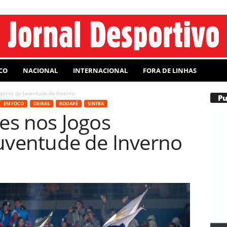
CO
NACIONAL
INTERNACIONAL
FORA DE LINHAS
mpicos da Juventude de Inverno
P
EM FOCO
OEIRAS
RODAPÉ
SINTRA
es nos Jogos
uventude de Inverno