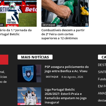
UE
DESTAQUE
rio da 1.ª Jornada da
Combustíveis descem a partir
rtugal Betclic
de 2ª Feira com cortes
superiores a 12 cêntimos
MAIS NOTÍCIAS
CA
DES
PSP assegura policiamento do
jogo entre Benfica e Ac. Viseu
nal,
SINT
DESTAQUE
8 de Agosto, 2026
ícias
Futeb
ho de
EM 
Liga Portugal Betclic
2026/2027: Estoril-Praia e
AMA
Famalicão empatam no jogo
desta
inaugural