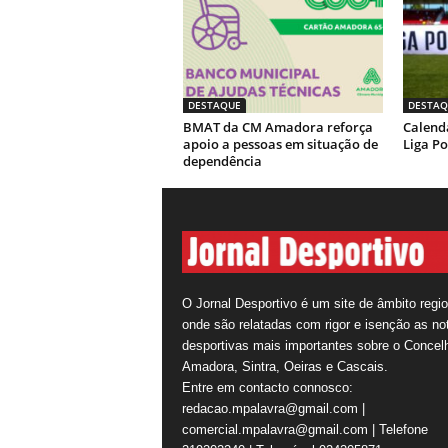
DESTAQUE
DESTAQ
BMAT da CM Amadora reforça
Calendá
apoio a pessoas em situação de
Liga Po
dependência
O Jornal Desportivo é um site de âmbito regio
onde são relatadas com rigor e isenção as not
desportivas mais importantes sobre o Concel
Amadora, Sintra, Oeiras e Cascais.
Entre em contacto connosco:
redacao.mpalavra@gmail.com |
comercial.mpalavra@gmail.com | Telefone