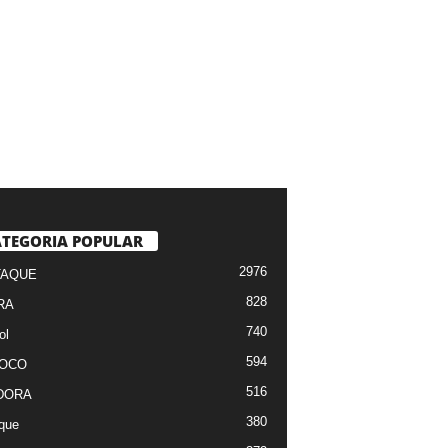
TEGORIA POPULAR
2976
TAQUE
828
RA
740
ol
594
FOCO
516
DORA
380
que