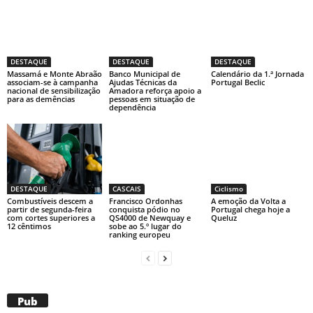
DESTAQUE
DESTAQUE
DESTAQUE
Massamá e Monte Abraão
Banco Municipal de
Calendário da 1.ª Jornada
associam-se à campanha
Ajudas Técnicas da
Portugal Beclic
nacional de sensibilização
Amadora reforça apoio a
para as demências
pessoas em situação de
dependência
DESTAQUE
CASCAIS
Ciclismo
Combustíveis descem a
Francisco Ordonhas
A emoção da Volta a
partir de segunda-feira
conquista pódio no
Portugal chega hoje a
com cortes superiores a
QS4000 de Newquay e
Queluz
12 cêntimos
sobe ao 5.º lugar do
ranking europeu
Pub