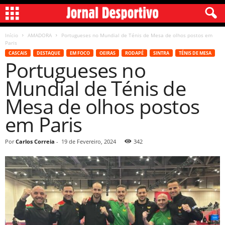
Início
AMADORA
Portugueses no Mundial de Ténis de Mesa de olhos postos em
Paris
CASCAIS
DESTAQUE
EM FOCO
OEIRAS
RODAPÉ
SINTRA
TÉNIS DE MESA
Portugueses no
Mundial de Ténis de
Mesa de olhos postos
em Paris
Por
Carlos Correia
-
19 de Fevereiro, 2024
342