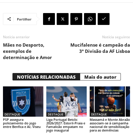
Partilhar
Notícia anterior
Notícia seguinte
Mães no Desporto,
Mucifalense é campeão da
exemplos de
3ª Divisão da AF Lisboa
determinação e Amor
NOTÍCIAS RELACIONADAS
Mais do autor
DESTAQUE
DESTAQUE
DESTAQUE
PSP assegura
Liga Portugal Betclic
Massamá e Monte Abraão
policiamento do jogo
2026/2027: Estoril-Praia e
associam-se à campanha
entre Benfica e Ac. Viseu
Famalicão empatam no
nacional de sensibilização
jogo inaugural
para as demências