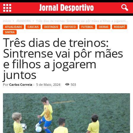
Início
AMADORA
Três dias de treinos: Sintrense vai pôr mães e filhos a jogarem...
ATUALIDADE
CASCAIS
DESTAQUE
EM FOCO
FUTEBOL
OEIRAS
RODAPÉ
SINTRA
Três dias de treinos:
Sintrense vai pôr mães
e filhos a jogarem
juntos
Por
Carlos Correia
-
5 de Maio, 2024
503