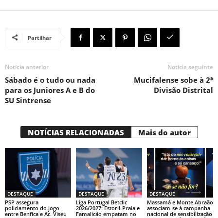
Partilhar
Notícia anterior
Notícia seguinte
Sábado é o tudo ou nada
Mucifalense sobe à 2ª
para os Juniores A e B do
Divisão Distrital
SU Sintrense
NOTÍCIAS RELACIONADAS
Mais do autor
DESTAQUE
DESTAQUE
DESTAQUE
PSP assegura
Liga Portugal Betclic
Massamá e Monte Abraão
policiamento do jogo
2026/2027: Estoril-Praia e
associam-se à campanha
entre Benfica e Ac. Viseu
Famalicão empatam no
nacional de sensibilização