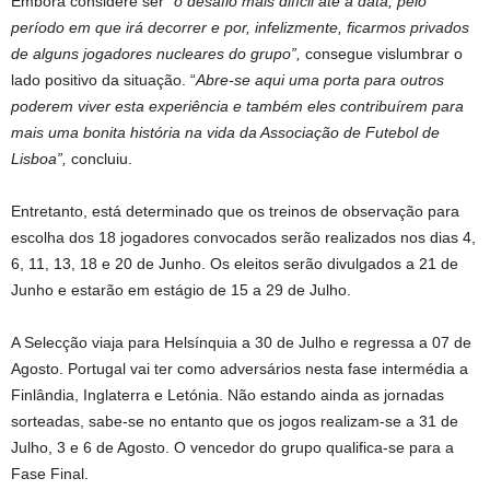
Embora considere ser
“o desafio mais difícil até à data, pelo
período em que irá decorrer e por, infelizmente, ficarmos privados
de alguns jogadores nucleares do grupo”,
consegue vislumbrar o
lado positivo da situação. “
Abre-se aqui uma porta para outros
poderem viver esta experiência e também eles contribuírem para
mais uma bonita história na vida da Associação de Futebol de
Lisboa”,
concluiu.
Entretanto, está determinado que os treinos de observação para
escolha dos 18 jogadores convocados serão realizados nos dias 4,
6, 11, 13, 18 e 20 de Junho. Os eleitos serão divulgados a 21 de
Junho e estarão em estágio de 15 a 29 de Julho.
A Selecção viaja para Helsínquia a 30 de Julho e regressa a 07 de
Agosto. Portugal vai ter como adversários nesta fase intermédia a
Finlândia, Inglaterra e Letónia. Não estando ainda as jornadas
sorteadas, sabe-se no entanto que os jogos realizam-se a 31 de
Julho, 3 e 6 de Agosto. O vencedor do grupo qualifica-se para a
Fase Final.