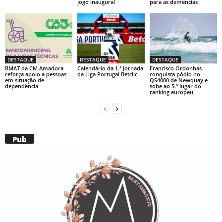
jogo inaugural
para as demências
DESTAQUE
DESTAQUE
DESTAQUE
BMAT da CM Amadora
Calendário da 1.ª Jornada
Francisco Ordonhas
reforça apoio a pessoas
da Liga Portugal Betclic
conquista pódio no
em situação de
QS4000 de Newquay e
dependência
sobe ao 5.º lugar do
ranking europeu
Pub