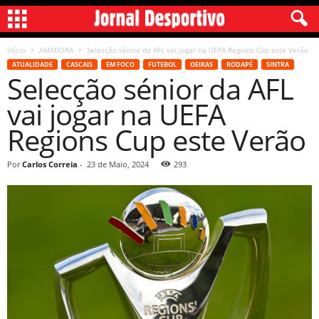
Início
AMADORA
Selecção sénior da AFL vai jogar na UEFA Regions Cup este Verão
ATUALIDADE
CASCAIS
EM FOCO
FUTEBOL
OEIRAS
RODAPÉ
SINTRA
Selecção sénior da AFL
vai jogar na UEFA
Regions Cup este Verão
Por
Carlos Correia
-
23 de Maio, 2024
293