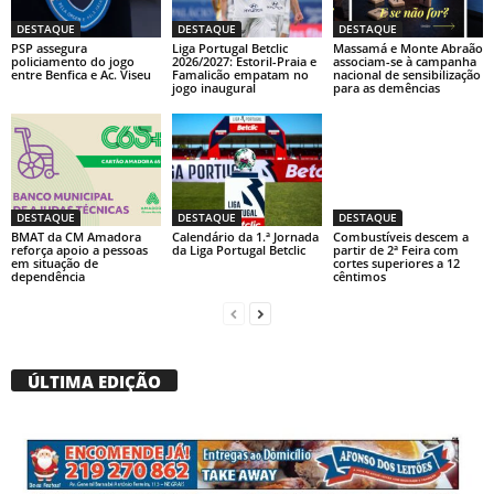
DESTAQUE
DESTAQUE
DESTAQUE
PSP assegura
Liga Portugal Betclic
Massamá e Monte Abraão
policiamento do jogo
2026/2027: Estoril-Praia e
associam-se à campanha
entre Benfica e Ac. Viseu
Famalicão empatam no
nacional de sensibilização
jogo inaugural
para as demências
DESTAQUE
DESTAQUE
DESTAQUE
BMAT da CM Amadora
Calendário da 1.ª Jornada
Combustíveis descem a
reforça apoio a pessoas
da Liga Portugal Betclic
partir de 2ª Feira com
em situação de
cortes superiores a 12
dependência
cêntimos
ÚLTIMA EDIÇÃO