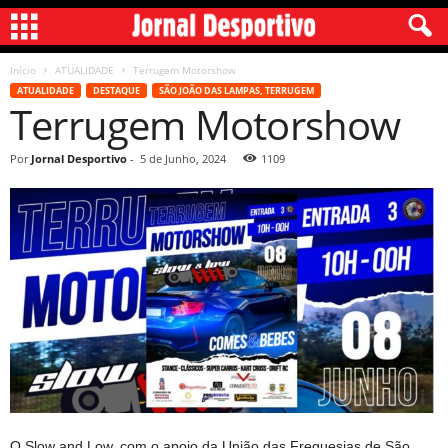
Início
ATUALIDADE
Terrugem Motorshow
ATUALIDADE
DESTAQUE
SÃO JOÃO DAS LAMPAS, TERRUGEM
Terrugem Motorshow
Por
Jornal Desportivo
-
5 de Junho, 2024
1109
O Slow and Low, com o apoio da União das Freguesias de São