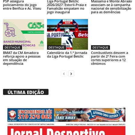
PSP assegura
Liga Portugal Betclic
Massamá e Monte Abraão
policiamento do jogo
2026/2027: Estoril-Praia e
associam-se à campanha
entre Benfica e Ac. Viseu
Famalicão empatam no
nacional de sensibilização
jogo inaugural
para as demências
DESTAQUE
DESTAQUE
DESTAQUE
BMAT da CM Amadora
Calendário da 1.ª Jornada
Combustíveis descem a
reforça apoio a pessoas
da Liga Portugal Betclic
partir de 2ª Feira com
em situação de
cortes superiores a 12
dependência
cêntimos
ÚLTIMA EDIÇÃO