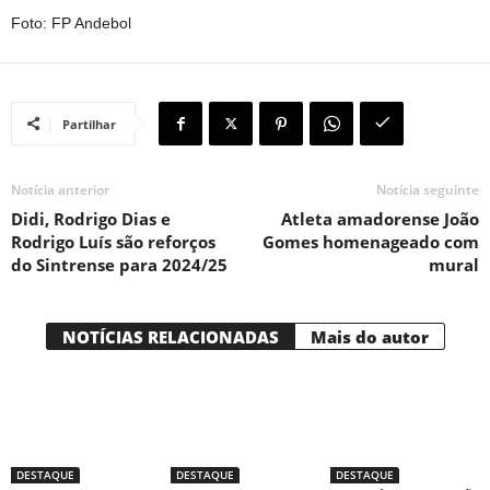
Foto: FP Andebol
Partilhar
Notícia anterior
Notícia seguinte
Didi, Rodrigo Dias e
Atleta amadorense João
Rodrigo Luís são reforços
Gomes homenageado com
do Sintrense para 2024/25
mural
NOTÍCIAS RELACIONADAS
Mais do autor
DESTAQUE
DESTAQUE
DESTAQUE