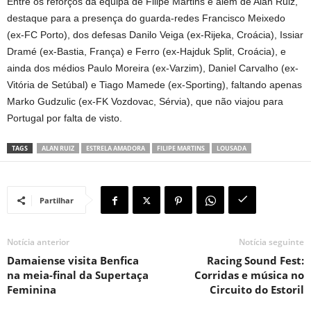
Entre os reforços da equipa de Filipe Martins e além de Alan Ruiz,
destaque para a presença do guarda-redes Francisco Meixedo
(ex-FC Porto), dos defesas Danilo Veiga (ex-Rijeka, Croácia), Issiar
Dramé (ex-Bastia, França) e Ferro (ex-Hajduk Split, Croácia), e
ainda dos médios Paulo Moreira (ex-Varzim), Daniel Carvalho (ex-
Vitória de Setúbal) e Tiago Mamede (ex-Sporting), faltando apenas
Marko Gudzulic (ex-FK Vozdovac, Sérvia), que não viajou para
Portugal por falta de visto.
TAGS
ALAN RUIZ
ESTRELA AMADORA
FILIPE MARTINS
LOUSADA
Partilhar
Notícia anterior
Notícia seguinte
Damaiense visita Benfica
Racing Sound Fest:
na meia-final da Supertaça
Corridas e música no
Feminina
Circuito do Estoril