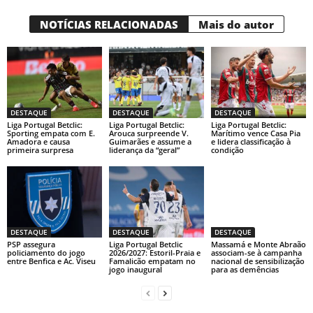
NOTÍCIAS RELACIONADAS
Mais do autor
DESTAQUE
DESTAQUE
DESTAQUE
Liga Portugal Betclic:
Liga Portugal Betclic:
Liga Portugal Betclic:
Sporting empata com E.
Arouca surpreende V.
Marítimo vence Casa Pia
Amadora e causa
Guimarães e assume a
e lidera classificação à
primeira surpresa
liderança da “geral”
condição
DESTAQUE
DESTAQUE
DESTAQUE
PSP assegura
Liga Portugal Betclic
Massamá e Monte Abraão
policiamento do jogo
2026/2027: Estoril-Praia e
associam-se à campanha
entre Benfica e Ac. Viseu
Famalicão empatam no
nacional de sensibilização
jogo inaugural
para as demências