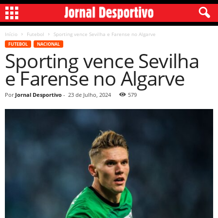
Início
Futebol
Sporting vence Sevilha e Farense no Algarve
FUTEBOL
NACIONAL
Sporting vence Sevilha
e Farense no Algarve
Por
Jornal Desportivo
-
23 de Julho, 2024
579