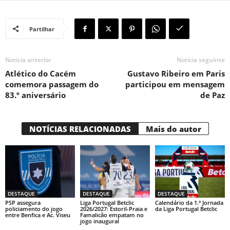
Partilhar
Notícia anterior
Notícia seguinte
Atlético do Cacém
Gustavo Ribeiro em Paris
comemora passagem do
participou em mensagem
83.º aniversário
de Paz
NOTÍCIAS RELACIONADAS
Mais do autor
DESTAQUE
DESTAQUE
DESTAQUE
PSP assegura
Liga Portugal Betclic
Calendário da 1.ª Jornada
policiamento do jogo
2026/2027: Estoril-Praia e
da Liga Portugal Betclic
entre Benfica e Ac. Viseu
Famalicão empatam no
jogo inaugural