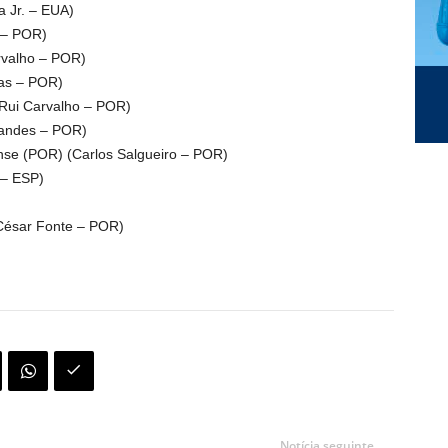
a Jr. – EUA)
 – POR)
rvalho – POR)
as – POR)
Rui Carvalho – POR)
nandes – POR)
nse (POR) (Carlos Salgueiro – POR)
 – ESP)
César Fonte – POR)
Notícia seguinte