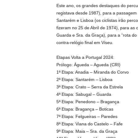
Este ano, os grandes destaques do percu
registava desde 1987), para a passagem pe
Santarém e Lisboa (os ciclistas irão perc
fizeram no 25 de Abril de 1974), para as
Guarda e Sra. da Graça), para a “rota do 
contra-relógio final em Viseu.
Etapas Volta a Portugal 2024:
Prólogo: Águeda – Agueda (CRI)
1ª Etapa: Anadia – Miranda do Corvo
2ª Etapa: Santarém – Lisboa
3ª Etapa: Crato – Serra da Estrela
4ª Etapa: Sabugal – Guarda
5ª Etapa: Penedono – Bragança
6ª Etapa: Bragança – Boticas
7ª Etapa: Felgueiras – Paredes
8ª Etapa: Viana do Castelo – Fafe
9ª Etapa: Maia – Sra. da Graça