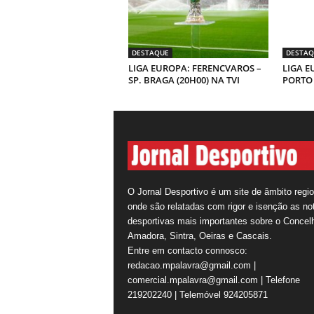
DESTAQUE
DESTAQ
LIGA EUROPA: FERENCVAROS –
LIGA E
SP. BRAGA (20H00) NA TVI
PORTO 
O Jornal Desportivo é um site de âmbito regio
onde são relatadas com rigor e isenção as not
desportivas mais importantes sobre o Concel
Amadora, Sintra, Oeiras e Cascais.
Entre em contacto connosco:
redacao.mpalavra@gmail.com |
comercial.mpalavra@gmail.com | Telefone
219202240 | Telemóvel 924205871