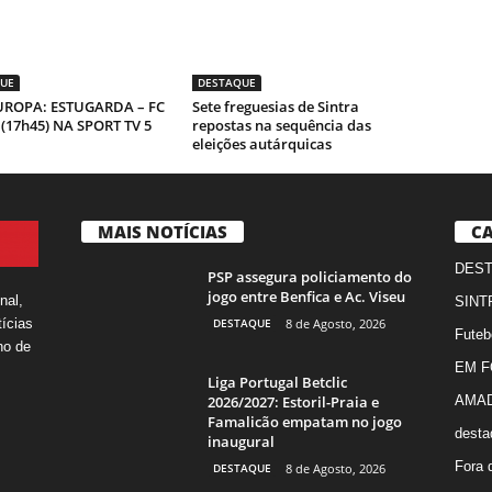
UE
DESTAQUE
UROPA: ESTUGARDA – FC
Sete freguesias de Sintra
(17h45) NA SPORT TV 5
repostas na sequência das
eleições autárquicas
MAIS NOTÍCIAS
CA
DES
PSP assegura policiamento do
jogo entre Benfica e Ac. Viseu
nal,
SINT
DESTAQUE
8 de Agosto, 2026
ícias
Futeb
ho de
EM 
Liga Portugal Betclic
2026/2027: Estoril-Praia e
AMA
Famalicão empatam no jogo
desta
inaugural
Fora 
DESTAQUE
8 de Agosto, 2026