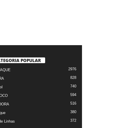
TEGORIA POPULAR
2976
TAQUE
828
RA
740
ol
594
FOCO
516
DORA
380
que
372
de Linhas