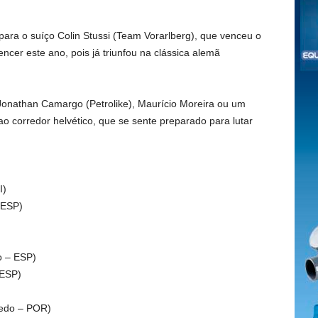
 para o suíço Colin Stussi (Team Vorarlberg), que venceu o
ncer este ano, pois já triunfou na clássica alemã
 Jonathan Camargo (Petrolike), Maurício Moreira ou um
o corredor helvético, que se sente preparado para lutar
I)
 ESP)
o – ESP)
 ESP)
redo – POR)