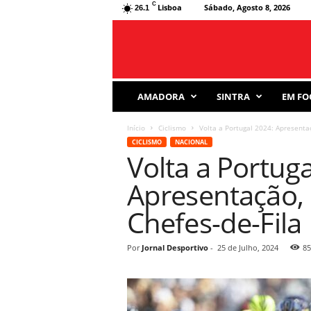
C
Lisboa
Sábado, Agosto 8, 2026
26.1
J
AMADORA
SINTRA
EM FO
o
r
Início
Ciclismo
Volta a Portugal 2024: Apresentaç
n
CICLISMO
NACIONAL
a
Volta a Portuga
l
D
Apresentação, 
e
s
Chefes-de-Fila
p
o
r
Por
Jornal Desportivo
-
25 de Julho, 2024
85
t
i
v
o