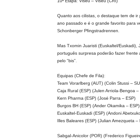
10ª Etapa: Viseu – Viseu (CRI)
Quanto aos cilistas, o destaque tem de ir
ano passado e é o grande favorito para ve
Schonberger Pfingstradrennen.
Mas Txomin Juaristi (Euskaltel/Euskadi),
português surpresa poderão fazer frente a
pelo “bis”.
Equipas (Chefe de Fila):
Team Vorarlberg (AUT) (Colin Stussi – SU
Caja Rural (ESP) (Julen Arriola-Bengoa –
Kern Pharma (ESP) (José Parra – ESP)
Burgos BH (ESP) (Ander Okamika – ESP)
Euskaltel-Euskadi (ESP) (Andoni Abetxuk
Illes Baleares (ESP) (Julian Amezqueta –
Sabgal-Anicolor (POR) (Frederico Figuei