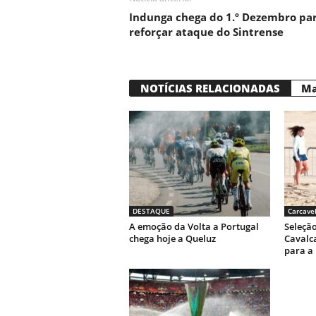
Indunga chega do 1.º Dezembro pa
reforçar ataque do Sintrense
NOTÍCIAS RELACIONADAS
Ma
DESTAQUE
Carcave
A emoção da Volta a Portugal
Seleção
chega hoje a Queluz
Cavalca
para a 