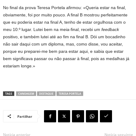
No final da prova Teresa Portela afirmou: «Queria estar na final,
obviamente, foi por muito pouco. A final B mostrou perfeitamente
que eu poderia estar na final A, tenho de estar orgulhosa com o
meu 10.º lugar. Lutei bem na meia-final, recebi um
feedback
positivo, e também lutei até ao fim na final B. Dói um bocadinho
não sair daqui com um diploma, mas, como disse, vou aceitar,
porque eu preparei-me bem para estar aqui, e sabia que estar
bem significava passar ou não passar à final, pois as medalhas já
estariam longe.»
TAGS
CANOAGEM
DESTAQUE
TERESA PORTELA
Partilhar
Notícia anterior
Notícia seguinte