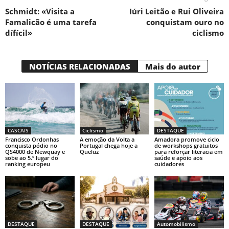
Schmidt: «Visita a
Iúri Leitão e Rui Oliveira
Famalicão é uma tarefa
conquistam ouro no
dífícil»
ciclismo
NOTÍCIAS RELACIONADAS
Mais do autor
CASCAIS
Ciclismo
DESTAQUE
Francisco Ordonhas
A emoção da Volta a
Amadora promove ciclo
conquista pódio no
Portugal chega hoje a
de workshops gratuitos
QS4000 de Newquay e
Queluz
para reforçar literacia em
sobe ao 5.º lugar do
saúde e apoio aos
ranking europeu
cuidadores
DESTAQUE
DESTAQUE
Automobilismo