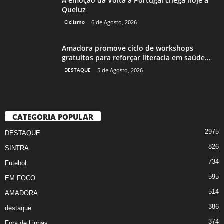
A emoção da Volta a Portugal chega hoje a
Queluz
Ciclismo
6 de Agosto, 2026
Amadora promove ciclo de workshops
gratuitos para reforçar literacia em saúde...
DESTAQUE
5 de Agosto, 2026
CATEGORIA POPULAR
2975
DESTAQUE
826
SINTRA
734
Futebol
595
EM FOCO
514
AMADORA
386
destaque
374
Fora de Linhas