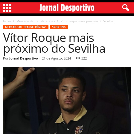
Início
Mercado de transferências
Vítor Roque mais próximo do Sevilha
MERCADO DE TRANSFERÊNCIAS
SPORTING
Vítor Roque mais
próximo do Sevilha
Por
Jornal Desportivo
-
21 de Agosto, 2024
322