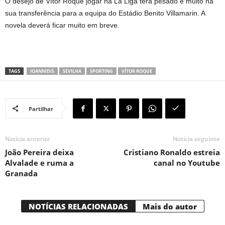
O desejo de Vítor Roque jogar na La Liga terá pesado e muito na
sua transferência para a equipa do Estádio Benito Villamarin. A
novela deverá ficar muito em breve.
TAGS
IOANNIDIS
SEVILHA
SPORTING
VÍTOR ROQUE
Partilhar
Notícia anterior
Notícia seguinte
João Pereira deixa
Cristiano Ronaldo estreia
Alvalade e ruma a
canal no Youtube
Granada
NOTÍCIAS RELACIONADAS
Mais do autor