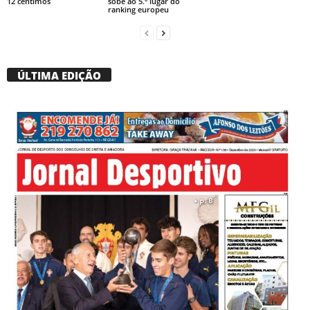
12 cêntimos
sobe ao 5.º lugar do
ranking europeu
ÚLTIMA EDIÇÃO