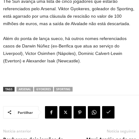
The Sun avança uma lista de cinco jogadores que estarão
referenciados pelo Arsenal. Viktor Gyokeres, goleador do Sporting,
está agarrado por uma cláusula de rescisão no valor de 100
milhões de euros, mas a saída de Alvalade não está descartada.
Além do ponta de lança sueco, há outros nomes referenciados
casos de Darwin Núñez (ex-Benfica que atua ao serviço do
Liverpool), Victor Osimhen (Nápoles), Dominic Calvert-Lewin
(Everton) e Alexander Isak (Newcastle).
TAGS
ARSENAL
GYOKERES
SPORTING
Partilhar
Notícia anterior
Notícia seguinte