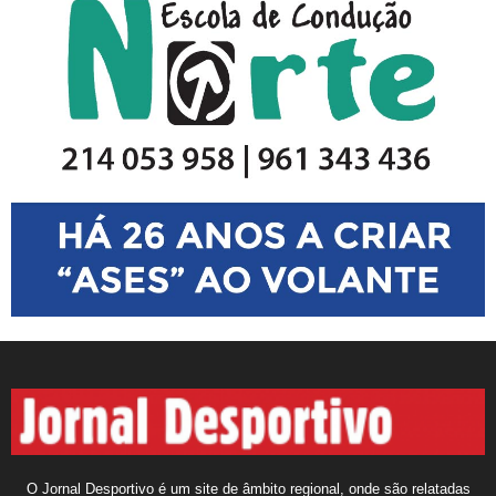
O Jornal Desportivo é um site de âmbito regional, onde são relatadas