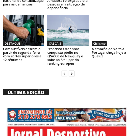
nacional de sensibilização
Amadora reforça apoio a
para as demências
pessoas em situação de
dependência
DESTAQUE
CASCAIS
Ciclismo
Combustíveis descem a
Francisco Ordonhas
A emoção da Volta a
partir de segunda-feira
conquista pódio no
Portugal chega hoje a
com cortes superiores a
QS4000 de Newquay e
Queluz
12 cêntimos
sobe ao 5.º lugar do
ranking europeu
ÚLTIMA EDIÇÃO