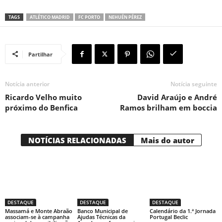
TAGS
ATLÉTICO MADRID
FC PORTO
NEHUÉN PÉREZ
Partilhar
Notícia anterior
Notícia seguinte
Ricardo Velho muito
David Araújo e André
próximo do Benfica
Ramos brilham em boccia
NOTÍCIAS RELACIONADAS
Mais do autor
DESTAQUE
DESTAQUE
DESTAQUE
Massamá e Monte Abraão
Banco Municipal de
Calendário da 1.ª Jornada
associam-se à campanha
Ajudas Técnicas da
Portugal Beclic