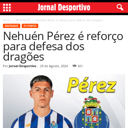
Início
DESTAQUE
Nehuén Pérez é reforço para defesa dos dragões
DESTAQUE
FC PORTO
Nehuén Pérez é reforço
para defesa dos
dragões
Por
Jornal Desportivo
-
29 de Agosto, 2024
421