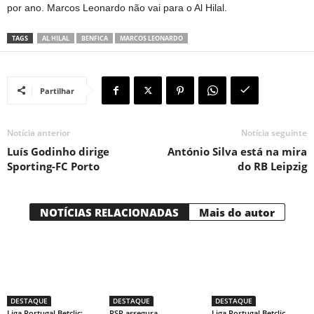
por ano. Marcos Leonardo não vai para o Al Hilal.
TAGS
AL HILAL
BENFICA
MARCOS LEONARDO
Partilhar
Notícia anterior
Notícia seguinte
Luís Godinho dirige
António Silva está na mira
Sporting-FC Porto
do RB Leipzig
NOTÍCIAS RELACIONADAS
Mais do autor
DESTAQUE
DESTAQUE
DESTAQUE
Liga Portugal Betclic:
PSP assegura
Liga Portugal Betclic