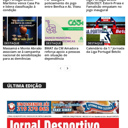
Marítimo vence Casa Pia
policiamento do jogo
2026/2027: Estoril-Praia e
e lidera classificação à
entre Benfica e Ac. Viseu
Famalicão empatam no
condição
jogo inaugural
DESTAQUE
DESTAQUE
DESTAQUE
Massamá e Monte Abraão
BMAT da CM Amadora
Calendário da 1.ª Jornada
associam-se à campanha
reforça apoio a pessoas
da Liga Portugal Betclic
nacional de sensibilização
em situação de
para as demências
dependência
ÚLTIMA EDIÇÃO