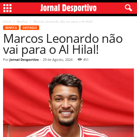
Início
Benfica
Marcos Leonardo não vai para o Al Hilal!
BENFICA
DESTAQUE
Marcos Leonardo não
vai para o Al Hilal!
Por
Jornal Desportivo
-
29 de Agosto, 2024
451