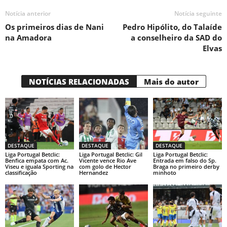
Notícia anterior
Notícia seguinte
Os primeiros dias de Nani
Pedro Hipólito, do Talaíde
na Amadora
a conselheiro da SAD do
Elvas
NOTÍCIAS RELACIONADAS
Mais do autor
DESTAQUE
DESTAQUE
DESTAQUE
Liga Portugal Betclic:
Liga Portugal Betclic: Gil
Liga Portugal Betclic:
Benfica empata com Ac.
Vicente vence Rio Ave
Entrada em falso do Sp.
Viseu e iguala Sporting na
com golo de Hector
Braga no primeiro derby
classificação
Hernandez
minhoto