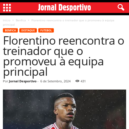
Início
Benfica
Florentino reencontra o treinador que o promoveu à equipa
principal
BENFICA
DESTAQUE
FUTEBOL
Florentino reencontra o
treinador que o
promoveu à equipa
principal
Por
Jornal Desportivo
-
6 de Setembro, 2024
431