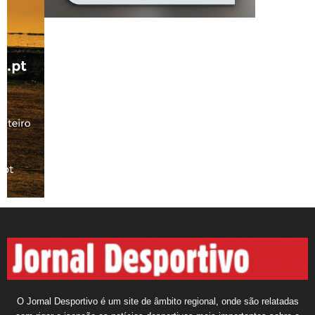
O Jornal Desportivo é um site de âmbito regional, onde são relatadas