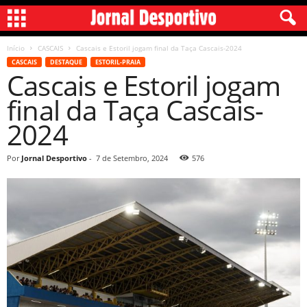
Início
CASCAIS
Cascais e Estoril jogam final da Taça Cascais-2024
CASCAIS
DESTAQUE
ESTORIL-PRAIA
Cascais e Estoril jogam
final da Taça Cascais-
2024
Por
Jornal Desportivo
-
7 de Setembro, 2024
576