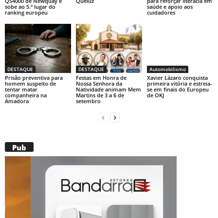
QS4000 de Newquay e
Queluz
para reforçar literacia em
sobe ao 5.º lugar do
saúde e apoio aos
ranking europeu
cuidadores
DESTAQUE
DESTAQUE
Automobilismo
Prisão preventiva para
Festas em Honra de
Xavier Lázaro conquista
homem suspeito de
Nossa Senhora da
primeira vitória e estreia-
tentar matar
Natividade animam Mem
se em finais do Europeu
companheira na
Martins de 3 a 6 de
de OKJ
Amadora
setembro
Pub