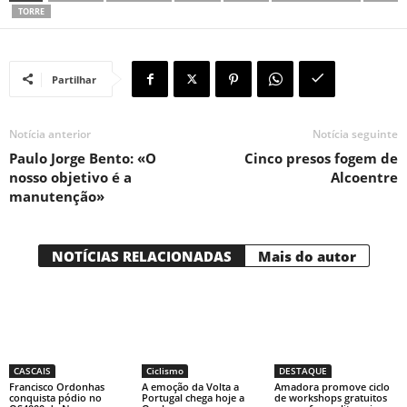
TORRE
Partilhar
Notícia anterior
Notícia seguinte
Paulo Jorge Bento: «O
Cinco presos fogem de
nosso objetivo é a
Alcoentre
manutenção»
NOTÍCIAS RELACIONADAS
Mais do autor
CASCAIS
Ciclismo
DESTAQUE
Francisco Ordonhas
A emoção da Volta a
Amadora promove ciclo
conquista pódio no
Portugal chega hoje a
de workshops gratuitos