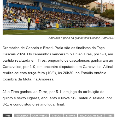
Amoreira é palco da grande final Cascais-Estoril DR
Dramático de Cascais e Estoril-Praia são os finalistas da Taça
Cascais 2024. Os canarinhos venceram o União Tires, por 5-0, em
partida realizada em Tires, enquanto os cascalenses ganharam ao
Carcavelos, por 1-0, em encontro disputado em Carcavelos. A final
realiza-se esta terça-feira (10/9), às 20h30, no Estádio António
Coimbra da Mota, na Amoreira.
Já o Tires ganhou ao Torre, por 5-1, em jogo da atribuição do
quinto e sexto lugares, enquanto o Nova SBE bateu o Talaíde, por
3-1, e conquistou o sétimo lugar final.
TAGS
AMOREIRA
CARCAVELOS
CASCAIS
ESTORIL
TAÇA CASCAIS 2024
TIRES