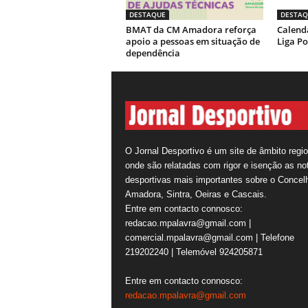
DESTAQUE
DESTAQ
BMAT da CM Amadora reforça
Calendá
apoio a pessoas em situação de
Liga Po
dependência
O Jornal Desportivo é um site de âmbito regio
onde são relatadas com rigor e isenção as not
desportivas mais importantes sobre o Concel
Amadora, Sintra, Oeiras e Cascais.
Entre em contacto connosco:
redacao.mpalavra@gmail.com |
comercial.mpalavra@gmail.com | Telefone
219202240 | Telemóvel 924205871
Entre em contacto connosco:
redacao.mpalavra@gmail.com