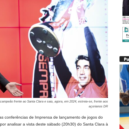
P
ampeão frente ao Santa Clara e saiu, agora, em 2024, estreia-se, frente aos
açorianos DR
as conferências de Imprensa de lançamento de jogos do
or analisar a vista deste sábado (20h30) do Santa Clara à