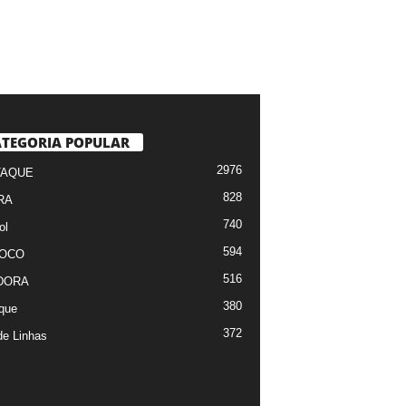
TEGORIA POPULAR
2976
TAQUE
828
RA
740
ol
594
FOCO
516
DORA
380
que
372
de Linhas