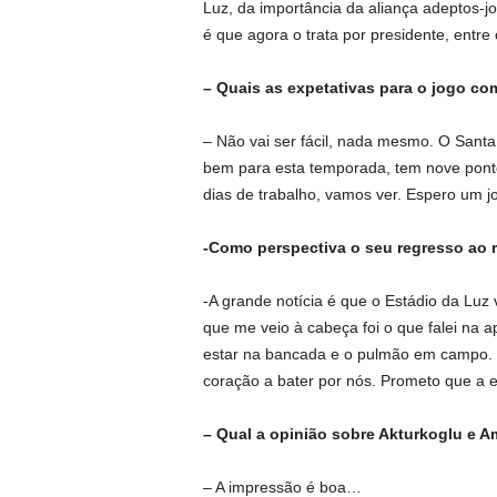
Luz, da importância da aliança adeptos-j
é que agora o trata por presidente, entre
– Quais as expetativas para o jogo co
– Não vai ser fácil, nada mesmo. O Sant
bem para esta temporada, tem nove ponto
dias de trabalho, vamos ver. Espero um jo
-Como perspectiva o seu regresso ao 
-A grande notícia é que o Estádio da Luz
que me veio à cabeça foi o que falei na a
estar na bancada e o pulmão em campo. T
coração a bater por nós. Prometo que a eq
– Qual a opinião sobre
Akturkoglu e 
– A impressão é boa…