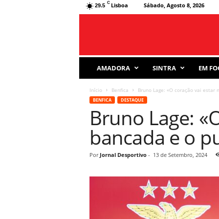
C
Lisboa
Sábado, Agosto 8, 2026
29.5
J
AMADORA
SINTRA
EM FO
o
r
Início
Benfica
Bruno Lage: «O coração vai estar 
n
BENFICA
DESTAQUE
a
Bruno Lage: «O
l
D
bancada e o 
e
s
p
Por
Jornal Desportivo
-
13 de Setembro, 2024
o
r
t
i
v
o