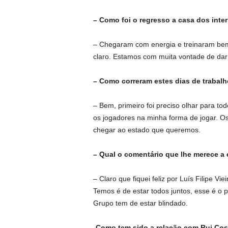
– Como foi o regresso a casa dos inte
– Chegaram com energia e treinaram bem.
claro. Estamos com muita vontade de dar 
– Como correram estes dias de trabal
– Bem, primeiro foi preciso olhar para to
os jogadores na minha forma de jogar. O
chegar ao estado que queremos.
– Qual o comentário que lhe merece a e
– Claro que fiquei feliz por Luís Filipe V
Temos é de estar todos juntos, esse é o po
Grupo tem de estar blindado.
-Como tem sido a relação com Rui Cos