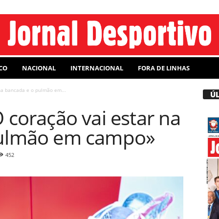
CO
NACIONAL
INTERNACIONAL
FORA DE LINHAS
na bancada e o pulmão em...
Ú
 coração vai estar na
pulmão em campo»
452