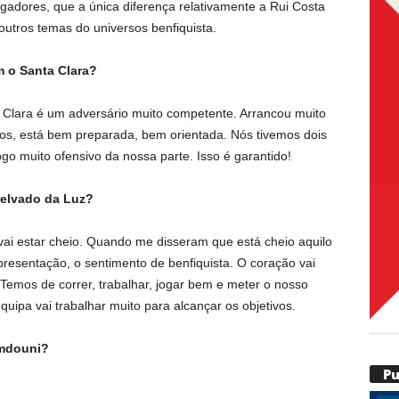
ogadores, que a única diferença relativamente a Rui Costa
 outros temas do universos benfiquista.
m o Santa Clara?
a Clara é um adversário muito competente. Arrancou muito
s, está bem preparada, bem orientada. Nós tivemos dois
go muito ofensivo da nossa parte. Isso é garantido!
relvado da Luz?
 vai estar cheio. Quando me disseram que está cheio aquilo
presentação, o sentimento de benfiquista. O coração vai
emos de correr, trabalhar, jogar bem e meter o nosso
uipa vai trabalhar muito para alcançar os objetivos.
Amdouni?
P