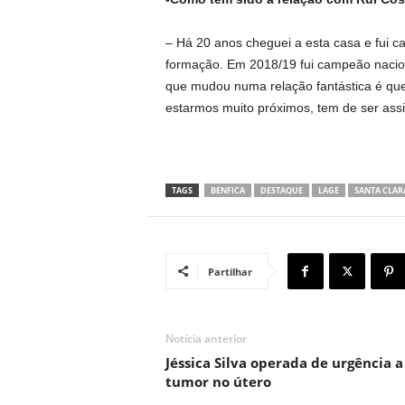
– Há 20 anos cheguei a esta casa e fui c
formação. Em 2018/19 fui campeão naciona
que mudou numa relação fantástica é que 
estarmos muito próximos, tem de ser ass
TAGS
BENFICA
DESTAQUE
LAGE
SANTA CLAR
Partilhar
Notícia anterior
Jéssica Silva operada de urgência a
tumor no útero