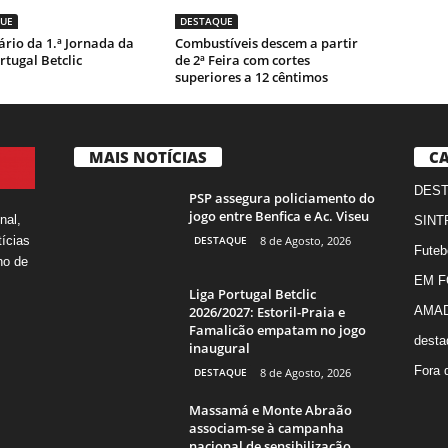
UE
DESTAQUE
rio da 1.ª Jornada da
Combustíveis descem a partir
rtugal Betclic
de 2ª Feira com cortes
superiores a 12 cêntimos
MAIS NOTÍCIAS
CA
DES
PSP assegura policiamento do
jogo entre Benfica e Ac. Viseu
nal,
SINT
DESTAQUE
8 de Agosto, 2026
ícias
Futeb
ho de
EM 
Liga Portugal Betclic
2026/2027: Estoril-Praia e
AMA
Famalicão empatam no jogo
desta
inaugural
Fora 
DESTAQUE
8 de Agosto, 2026
Massamá e Monte Abraão
associam-se à campanha
nacional de sensibilização